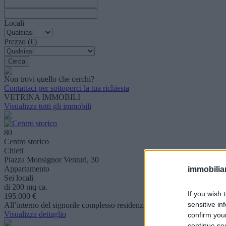
Locali
Prezzo (€)
Non trovi quello che cerchi?
Contattaci per sottoporci la tua richiesta
VETRINA IMMOBILI
Visualizza tutti gli immobili
80
Centro storico
Chieti
Piazza Monsignor Venturi, 30
Appartamento
immobiliar
Sei locali
di 200 mq ca.
If you wish 
195.000 €
sensitive in
All’interno del signorile complesso residenziale “Le Terrazze”, si pro
Visualizza dettaglio
confirm you
continue se