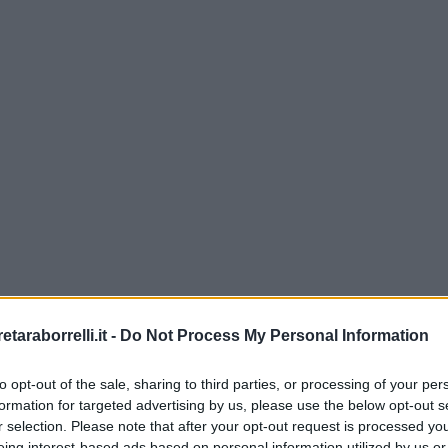
etaraborrelli.it -
Do Not Process My Personal Information
to opt-out of the sale, sharing to third parties, or processing of your per
formation for targeted advertising by us, please use the below opt-out s
pone in vendita un ampio e lum..
r selection. Please note that after your opt-out request is processed y
eing interest-based ads based on personal information utilized by us or