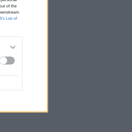
out of the
 downstream
B’s List of