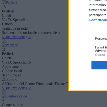
information 
15
further disc
Periferia
participants
Chieti
Via D. Spezioli
Downstream 
Ufficio
Trattativa in sede
Stai cercando un locale commerciale o un ufficio dove svolgere la tua 
Visualizza dettaglio
Persona
I want 
11
Advertis
Periferia
Opted 
Chieti
Via D. Spezioli, 16
Appartamento
Cinque locali
di 145 mq ca.
210.000 €
All’interno del Centro Direzionale Theate Center, proponiamo in vend
Visualizza dettaglio
4
Centro storico