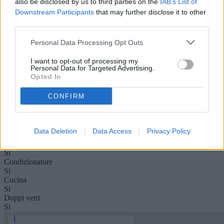
also be disclosed by us to third parties on the
IAB’s List of
Piano Rialzato
Downstream Participants
that may further disclose it to other
Disponibilità
third parties.
Libero al rogito
Camere
Personal Data Processing Opt Outs
2
Servizi
I want to opt-out of processing my
1
Personal Data for Targeted Advertising.
Condizioni
Opted In
In perfetto stato
Riscaldamento
CONFIRM
Autonomo
Condominio (mese)
25 €
Cantina
Data Deletion
Data Access
Privacy Policy
Si
Cappotto termico
Si
Condizionatore
Si
Cucina
Si
Doppi vetri
Si