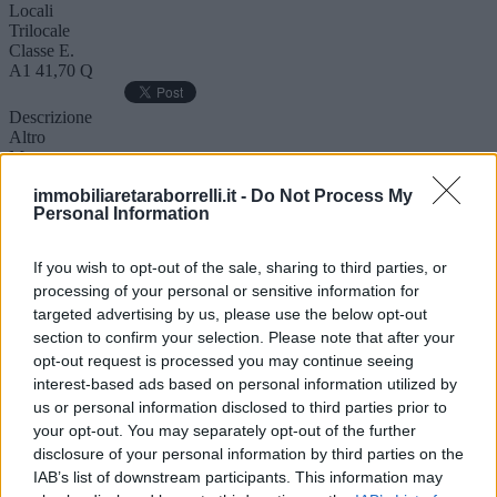
Locali
Trilocale
Classe E.
A1 41,70 Q
Descrizione
Altro
Mappa
CHIETI – VIA MADONNA DEGLI ANGELI Appartamento in
immobiliaretaraborrelli.it -
Do Not Process My
classe A1, in palazzina riqualificata con Superbonus Si propone in
Personal Information
vendita un appartamento di mq 72 situato al primo piano di una
palazzina recentemente ristrutturata grazie agli interventi del
Superbonus. L’edificio si presenta in perfette condizioni, dotato di
If you wish to opt-out of the sale, sharing to third parties, or
cappotto termico, infissi nuovi e impianti efficienti, che garantiscono
processing of your personal or sensitive information for
ottime prestazioni energetiche e un elevato comfort abitativo.
targeted advertising by us, please use the below opt-out
L’abitazione, luminosa e accogliente, è composta da un ampio
soggiorno con angolo cottura, due camere da letto e un bagno. Gli
section to confirm your selection. Please note that after your
spazi sono ben distribuiti e si presentano in ottime condizioni, pronti
opt-out request is processed you may continue seeing
per essere abitati da subito, senza alcuna necessità di lavori.
interest-based ads based on personal information utilized by
Completa la vendita la cantina. La posizione è centrale e servita, a
us or personal information disclosed to third parties prior to
pochi passi da negozi, scuole, fermate dei mezzi pubblici e principali
your opt-out. You may separately opt-out of the further
servizi, ma allo stesso tempo in un contesto tranquillo e residenziale.
disclosure of your personal information by third parties on the
Ideale per chi cerca una casa moderna, efficiente e subito
disponibile.
IAB’s list of downstream participants. This information may
Piano