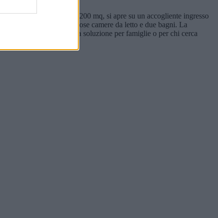
o. La soluzione, di circa 200 mq, si apre su un accogliente ingresso
ietà una cucina, tre spaziose camere da letto e due bagni. La
nuti dal centro città. Ottima soluzione per famiglie o per chi cerca