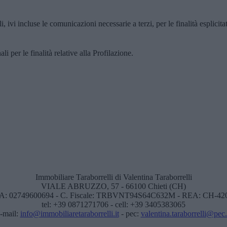
, ivi incluse le comunicazioni necessarie a terzi, per le finalità esplicita
i per le finalità relative alla Profilazione.
Immobiliare Taraborrelli di Valentina Taraborrelli
VIALE ABRUZZO, 57 - 66100 Chieti (CH)
VA: 02749600694 - C. Fiscale: TRBVNT94S64C632M - REA: CH-42
tel: +39 0871271706 - cell: +39 3405383065
-mail:
info@immobiliaretaraborrelli.it
- pec:
valentina.taraborrelli@pec.