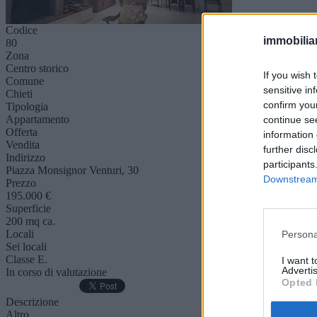
Codice
immobiliar
80
Zona
Centro storico
If you wish 
Comune
sensitive in
Chieti
confirm you
Tipologia
Appartamento
continue se
Offerta
information 
Vendita
further disc
Indirizzo
participants
Piazza Monsignor Venturi, 30
Downstream 
Prezzo
195.000 €
Superficie
200 mq ca.
Locali
Persona
Sei locali
Classe E.
I want 
Advertis
In corso di valutazione
Opted 
Descrizione
Altro