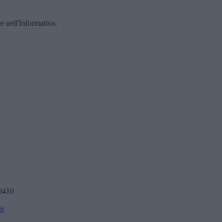
te nell'Informativa.
0410
it