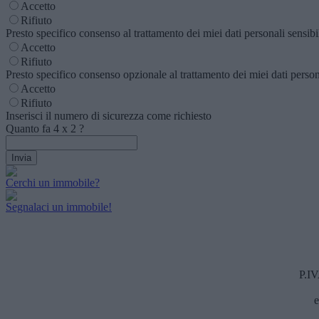
Accetto
Rifiuto
Presto specifico consenso al trattamento dei miei dati personali sensibili
Accetto
Rifiuto
Presto specifico consenso opzionale al trattamento dei miei dati personal
Accetto
Rifiuto
Inserisci il numero di sicurezza come richiesto
Quanto fa
4
x
2
?
Cerchi un immobile?
Segnalaci un immobile!
P.I
e