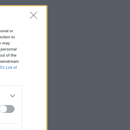
sonal or
ection to
ou may
 personal
out of the
 downstream
B’s List of