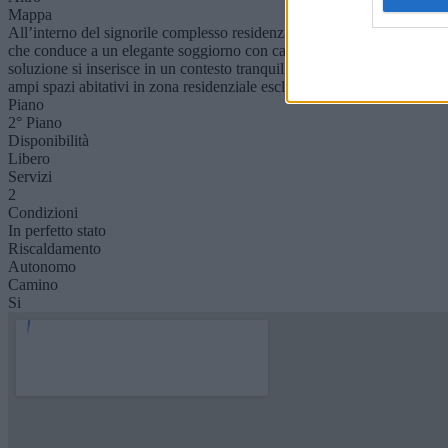
Mappa
All’interno del signorile complesso residenziale “Le Terrazze”, si pr
che conduce a un elegante soggiorno con camino, arricchito da un terr
soluzione si inserisce in un contesto tranquillo e riservato, circondato 
ampi spazi abitativi in zona residenziale esclusiva.
Piano
2° Piano
Disponibilità
Libero
Servizi
2
Condizioni
In perfetto stato
Riscaldamento
Autonomo
Camino
Si